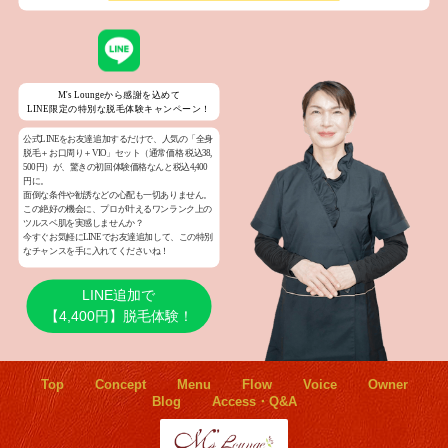
M's Loungeから感謝を込めて
LINE限定の特別な脱毛体験キャンペーン！
公式LINEをお友達追加するだけで、人気の「全身
脱毛＋お口周り＋VIO」セット（通常価格 税込38,
500円）が、驚きの初回体験価格なんと税込4,400
円に。
面倒な条件や勧誘などの心配も一切ありません。
この絶好の機会に、プロが叶えるワンランク上の
ツルスベ肌を実感しませんか？
今すぐお気軽にLINEでお友達追加して、この特別
なチャンスを手に入れてくださいね！
LINE追加で
【4,400円】脱毛体験！
Top
Concept
Menu
Flow
Voice
Owner
Blog
Access・Q&A