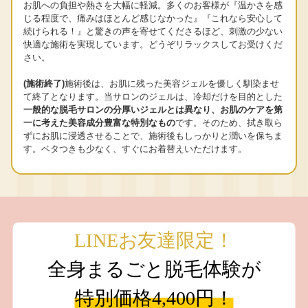
お肌への負担や熱さを大幅に軽減。多くのお客様が『温かさを感
じる程度で、痛みはほとんど感じなかった』『これなら安心して
続けられる！』と驚きの声を寄せてくださるほど、刺激の少ない
快適な施術を実現しています。どうぞリラックスしてお受けくだ
さい。
(施術終了)
施術後は、お肌に残った美容ジェルを優しく馴染ませ
て終了となります。当サロンのジェルは、冷却だけを目的とした
一般的な脱毛サロンの分厚いジェルとは異なり、お肌のケアを第
一に考えた美容成分豊富な特別なもの
です。そのため、拭き取ら
ずにお肌に浸透させることで、施術後もしっかりと潤いを保ちま
す。ベタつきも少なく、すぐにお着替えいただけます。
LINEお友達限定！
全身まるごと脱毛体験が
特別価格4,400円！