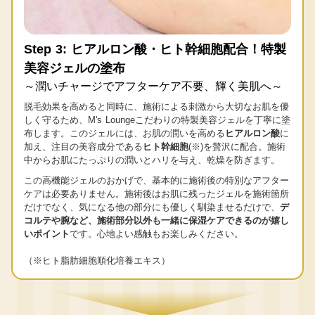
Step 3: ヒアルロン酸・ヒト幹細胞配合！特製
美容ジェルの塗布
～潤いチャージでアフターケア不要、輝く美肌へ～
脱毛効果を高めると同時に、施術による刺激から大切なお肌を優
しく守るため、M's Loungeこだわりの特製美容ジェルを丁寧に塗
布します。このジェルには、お肌の潤いを高める
ヒアルロン酸
に
加え、注目の美容成分である
ヒト幹細胞
(※)を贅沢に配合。施術
中からお肌にたっぷりの潤いとハリを与え、乾燥を防ぎます。
この高機能ジェルのおかげで、基本的に施術後の特別なアフター
ケアは必要ありません。施術後はお肌に残ったジェルを施術箇所
だけでなく、気になる他の部分にも優しく馴染ませるだけで、
デ
コルテや腕など、施術部分以外も一緒に保湿ケアできるのが嬉し
いポイント
です。心地よい感触もお楽しみください。
（※ヒト脂肪細胞順化培養エキス）