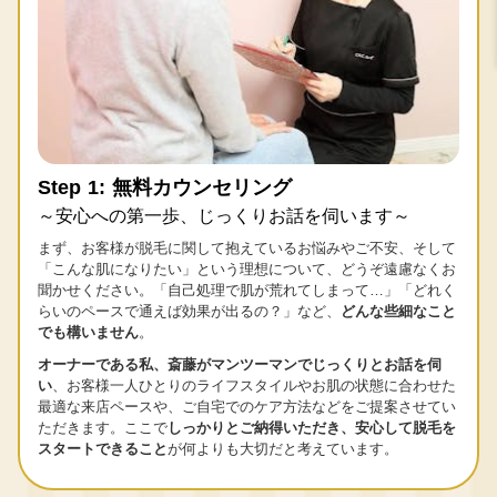
Step 1: 無料カウンセリング
～安心への第一歩、じっくりお話を伺います～
まず、お客様が脱毛に関して抱えているお悩みやご不安、そして
「こんな肌になりたい」という理想について、どうぞ遠慮なくお
聞かせください。「自己処理で肌が荒れてしまって…」「どれく
らいのペースで通えば効果が出るの？」など、
どんな些細なこと
でも構いません
。
オーナーである私、斎藤がマンツーマンでじっくりとお話を伺
い
、お客様一人ひとりのライフスタイルやお肌の状態に合わせた
最適な来店ペースや、ご自宅でのケア方法などをご提案させてい
ただきます。ここで
しっかりとご納得いただき、安心して脱毛を
スタートできること
が何よりも大切だと考えています。