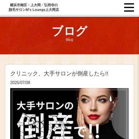
横浜市南区・上大岡・弘明寺の
脱毛サロンM's Lounge上大岡店
ブログ
Blog
クリニック、大手サロンが倒産したら!!
2025/07/08