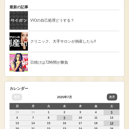
最新の記事
VIOの自己処理どうする？
クリニック、大手サロンが倒産したら!!
日焼けは72時間が勝負
カレンダー
前月
2025年7月
次月
日
月
火
水
木
金
土
29
30
1
2
3
4
5
6
7
8
9
10
11
12
13
14
15
16
17
18
19
20
21
22
23
24
25
26